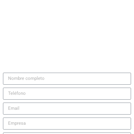
Envíanos tus datos y nos pondremos en contacto contigo
sin ningún compromiso