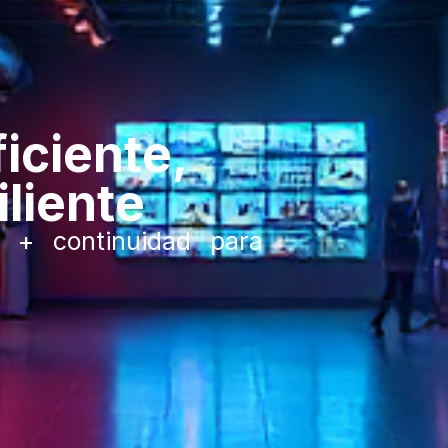
ficiente,
iliente
n + continuidad para