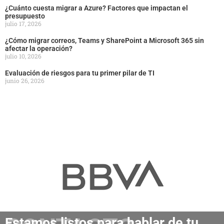
¿Cuánto cuesta migrar a Azure? Factores que impactan el
presupuesto
julio 17, 2026
¿Cómo migrar correos, Teams y SharePoint a Microsoft 365 sin
afectar la operación?
julio 10, 2026
Evaluación de riesgos para tu primer pilar de TI
junio 26, 2026
Estamos listos para hablar de tu