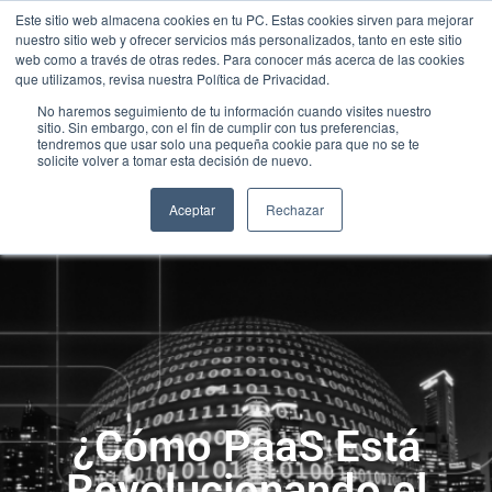
Este sitio web almacena cookies en tu PC. Estas cookies sirven para mejorar
nuestro sitio web y ofrecer servicios más personalizados, tanto en este sitio
web como a través de otras redes. Para conocer más acerca de las cookies
que utilizamos, revisa nuestra Política de Privacidad.
No haremos seguimiento de tu información cuando visites nuestro
sitio. Sin embargo, con el fin de cumplir con tus preferencias,
tendremos que usar solo una pequeña cookie para que no se te
solicite volver a tomar esta decisión de nuevo.
Aceptar
Rechazar
¿Cómo PaaS Está
Revolucionando el