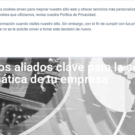
ÚNETE AL EQUIPO
CO
s cookies sirven para mejorar nuestro sitio web y ofrecer servicios más personaliza
ÚNETE AL EQUIPO
CO
kies que utilizamos, revisa nuestra Política de Privacidad.
rmación cuando visites nuestro sitio. Sin embargo, con el fin de cumplir con tus 
SERVICIOS
SECTORES
ALIANZA
no se te solicite volver a tomar esta decisión de nuevo.
SERVICIOS
SECTORES
ALIANZA
s aliados clave para la 
ática de tu empresa