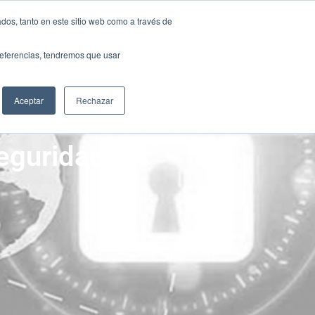
NTACTO
dos, tanto en este sitio web como a través de
NTACTO
preferencias, tendremos que usar
S
RECURSOS
GRUPO SCANDA
S
RECURSOS
GRUPO SCANDA
Aceptar
Rechazar
seguridad