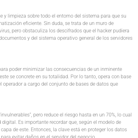
e y limpieza sobre todo el entorno del sistema para que su
matización eficiente. Sin duda, se trata de un muro de
irus, pero obstaculiza los descifrados que el hacker pudiera
 documentos y del sistema operativo general de los servidores
o para poder minimizar las consecuencias de un inminente
este se concrete en su totalidad. Por lo tanto, opera con base
el operador a cargo del conjunto de bases de datos que
nvulnerables”, pero reduce el riesgo hasta en un 70%, lo cual
digital. Es importante recordar que, según el modelo de
capa de este. Entonces, la clave está en proteger los datos
para evitar daños en el servidor del negocio.