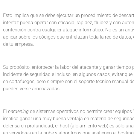
Esto implica que se debe ejecutar un procedimiento de descart
interfaz pueda operar con eficacia, rapidez, fluidez y con auto
contención contra cualquier ataque informático. No es un antiv
aplicar sobre los códigos que entrelazan toda la red de datos,
de tu empresa.
Su propósito, entorpecer la labor del atacante y ganar tiemp
incidente de seguridad e incluso, en algunos casos, evitar que 
en cortafuegos, pero siempre con el soporte técnico manual d
pueden verse amenazadas.
El
hardening
de sistemas operativos no permite crear equipos “i
implica ganar una muy buena ventaja en materia de seguridad 
defensa en profundidad, el host (alojamiento web) es sólo una 
en servidores en la nube y algoritmos que sostienen el hosting 