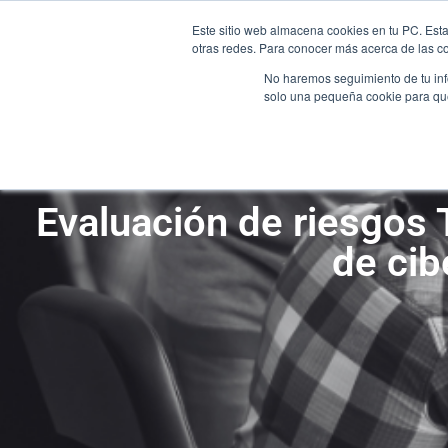
Este sitio web almacena cookies en tu PC. Esta
otras redes. Para conocer más acerca de las coo
No haremos seguimiento de tu info
INICIO
solo una pequeña cookie para que 
INICIO
Evaluación de riesgos T
de cib