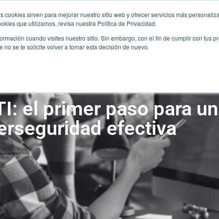
ÚNETE AL EQUIPO
CO
s cookies sirven para mejorar nuestro sitio web y ofrecer servicios más personaliza
ÚNETE AL EQUIPO
CO
kies que utilizamos, revisa nuestra Política de Privacidad.
rmación cuando visites nuestro sitio. Sin embargo, con el fin de cumplir con tus 
SERVICIOS
SECTORES
ALIANZA
no se te solicite volver a tomar esta decisión de nuevo.
SERVICIOS
SECTORES
ALIANZA
I: el primer paso para un
erseguridad efectiva