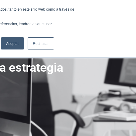
NTACTO
dos, tanto en este sitio web como a través de
NTACTO
preferencias, tendremos que usar
S
RECURSOS
GRUPO SCANDA
S
RECURSOS
GRUPO SCANDA
Aceptar
Rechazar
a estrategia