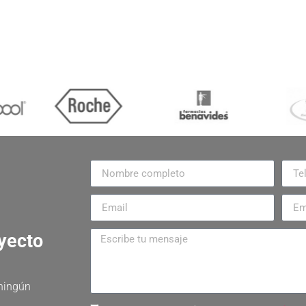
oyecto
 ningún