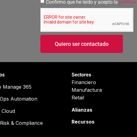
política
Confirmo que he leído y acepto la
Quiero ser contactado
ios
Sectores
Financiero
e Manage 365
Manufactura
Retail
cOps Automation
Alianzas
 Cloud
Recursos
Risk & Compliance