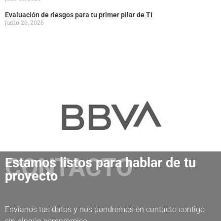
Evaluación de riesgos para tu primer pilar de TI
junio 26, 2026
CONTACTO
Estamos listos para hablar de tu
proyecto
Envíanos tus datos y nos pondremos en contacto contigo