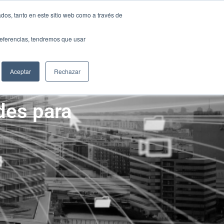
NTACTO
dos, tanto en este sitio web como a través de
NTACTO
preferencias, tendremos que usar
S
RECURSOS
GRUPO SCANDA
S
RECURSOS
GRUPO SCANDA
Aceptar
Rechazar
des para