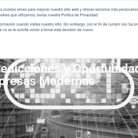
ÚNETE AL EQUIPO
CO
s cookies sirven para mejorar nuestro sitio web y ofrecer servicios más personaliza
ÚNETE AL EQUIPO
CO
kies que utilizamos, revisa nuestra Política de Privacidad.
rmación cuando visites nuestro sitio. Sin embargo, con el fin de cumplir con tus 
SERVICIOS
SECTORES
ALIANZA
no se te solicite volver a tomar esta decisión de nuevo.
SERVICIOS
SECTORES
ALIANZA
redicciones y Oportunida
presas Modernas