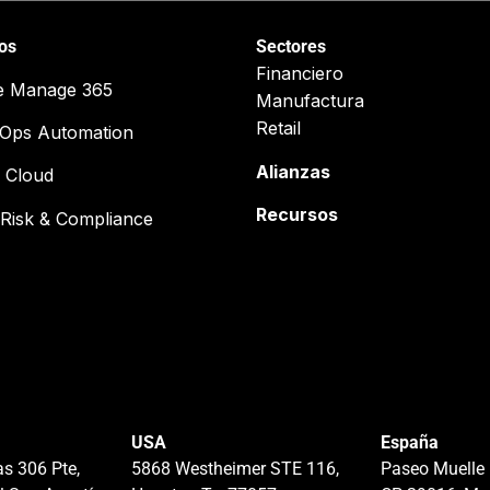
ios
Sectores
Financiero
e Manage 365
Manufactura
Retail
cOps Automation
Alianzas
 Cloud
Recursos
Risk & Compliance
USA
España
s 306 Pte,
5868 Westheimer STE 116,
Paseo Muelle 