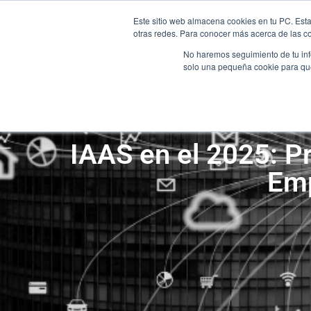
Este sitio web almacena cookies en tu PC. Esta
otras redes. Para conocer más acerca de las coo
No haremos seguimiento de tu info
INICIO
solo una pequeña cookie para que 
INICIO
IAAS en el 2025: P
Em