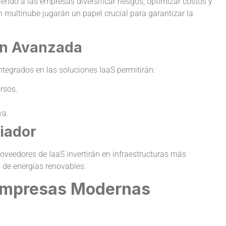
endo a las empresas diversificar riesgos, optimizar costos y
n multinube jugarán un papel crucial para garantizar la
ón Avanzada
 integrados en las soluciones IaaS permitirán:
rsos.
va.
ciador
roveedores de IaaS invertirán en infraestructuras más
o de energías renovables.
 Empresas Modernas