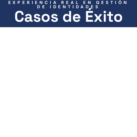
EXPERIENCIA REAL EN GESTIÓN
DE IDENTIDADES
Casos de Éxito
IDENTITY GOVERNANCE EN SECTOR
FINANCIERO
Control y
automatización de
privilegios con
reducción de riesgos
Una institución financiera con cientos de aplicaciones
internas y usuarios con accesos elevados necesitaba
reducir riesgos y cumplir auditorías SOX. Con
Identity
Governance
: