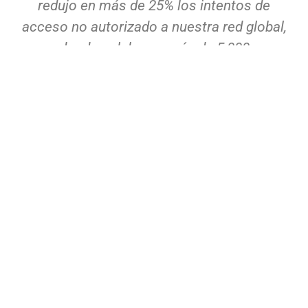
redujo en más de 25% los intentos de
acceso no autorizado a nuestra red global,
donde colaboran más de 5,000
empleados. Hoy tenemos mucha más
tranquilidad sobre quién entra, cómo entra
y a qué accede.”
Empresa del Sector Retail
REDUCCIÓN DE PRIVILEGIOS,
VISIBILIDAD TOTAL Y
CUMPLIMIENTO SEGURO
Indicadores clave de