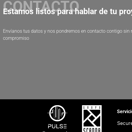
CONTACTO
Estamos listos para hablar de tu pr
Envíanos tus datos y nos pondremos en contacto contigo sin
compromiso
Servic
Secur