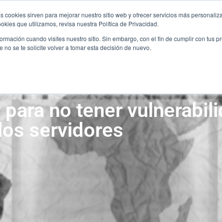
ÚNETE AL EQUIPO
CO
s cookies sirven para mejorar nuestro sitio web y ofrecer servicios más personaliza
ÚNETE AL EQUIPO
CO
kies que utilizamos, revisa nuestra Política de Privacidad.
rmación cuando visites nuestro sitio. Sin embargo, con el fin de cumplir con tus 
SERVICIOS
SECTORES
ALIANZA
no se te solicite volver a tomar esta decisión de nuevo.
SERVICIOS
SECTORES
ALIANZA
para no tener vulnerabili
los servidores