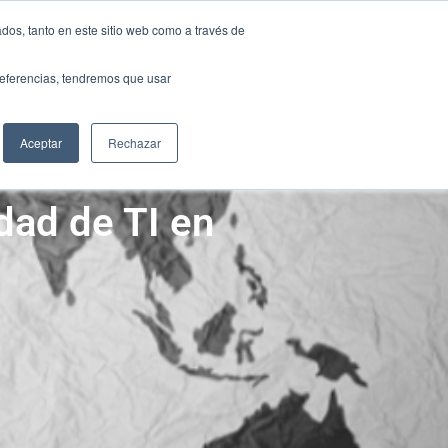
NTACTO
dos, tanto en este sitio web como a través de
NTACTO
preferencias, tendremos que usar
S
RECURSOS
GRUPO SCANDA
S
RECURSOS
GRUPO SCANDA
Aceptar
Rechazar
dad de TI en