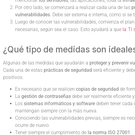
mencionar
los servidores
, las aplicaciones, toda la
infra
Por otro lado, se comenzará a realizar cada una de las
p
vulnerabilidades
. Debe ser externa e interna, como si se
Luego de conocer las vulnerabilidades, comienza el pla
la TI
necesarias, según sea el caso. Esto ayudará a que
¿Qué tipo de medidas son ideale
Algunas de las medidas que ayudarán a
proteger y prevenir v
Cada una de estas
prácticas de seguridad
será eficiente y de
positivos.
Es necesario que se realicen
copias de seguridad
de form
La
gestión de contraseñas
debe ser realmente eficiente y
Los
sistemas informáticos y software
deben tener cada u
mantengan siempre con la más nueva.
Conociendo las vulnerabilidades previas, siempre es ne
ocurre de nuevo
Tener siempre el cumplimiento de
la norma ISO 27001