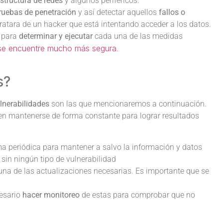
estructura de redes
y algunos periféricos.
ruebas de penetración
y así detectar aquellos
fallos o
 tratara de un hacker que está intentando acceder a los datos.
n para
determinar y ejecutar
cada una de las medidas
 se encuentre mucho más segura
.
s?
ulnerabilidades
son las que mencionaremos a continuación.
ben mantenerse de forma constante para lograr resultados
a periódica para mantener a salvo la información y datos
 sin ningún tipo de vulnerabilidad
na de las actualizaciones necesarias. Es importante que se
cesario
hacer monitoreo
de estas para comprobar que no